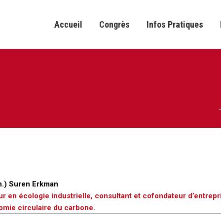
Accueil
Congrès
Infos Pratiques
Accueil
Congrès
Infos Pratiques
n.) Suren Erkman
r en écologie industrielle, consultant et cofondateur d’entrepri
omie circulaire du carbone.