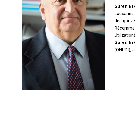
Suren Er
Lausanne (
des gouver
Récemment
Utilization)
Suren Er
(ONUDI), a
Coordonnées