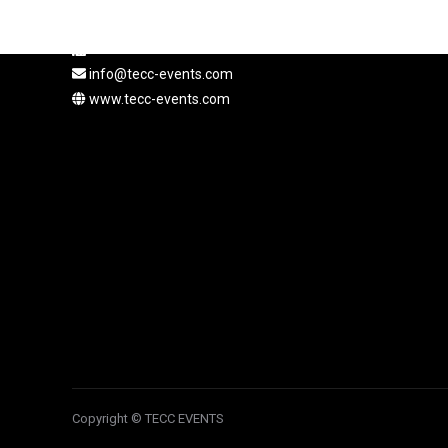
Adresse : Rue de Hesse 12, 1204 Genève, Suisse
+41 22 310 57 41
info@tecc-events.com
www.tecc-events.com
Copyright © TECC EVENTS