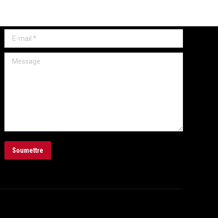
Nom *
E-mail *
Message
Soumettre